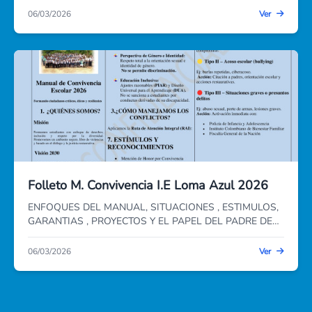
referente principal la Guía N.° 34 del Ministerio de
06/03/2026
Ver
Educación Nacional, la cual orienta la formulación,
seguimiento y evaluación del Plan de Mejoramiento
Institucional (PMI),
Folleto M. Convivencia I.E Loma Azul 2026
ENFOQUES DEL MANUAL, SITUACIONES , ESTIMULOS,
GARANTIAS , PROYECTOS Y EL PAPEL DEL PADRE DE
FAMILIA...
06/03/2026
Ver