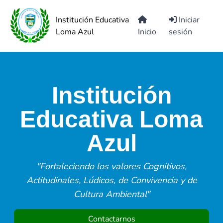
Institución Educativa
Iniciar
Loma Azul
Inicio
sesión
Institución
Educativa Loma
Azul
"Fortaleciendo los valores Cognitivos,
Actitudinales, Lúdicos, de Convivencia y de
Cultura Ambiental"
Contactarnos